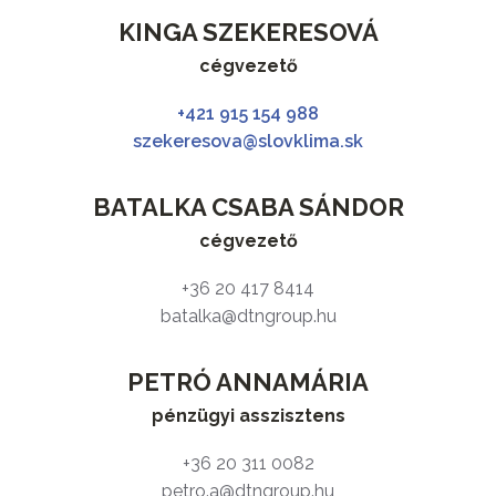
KINGA SZEKERESOVÁ
cégvezető
+421 915 154 988
szekeresova@slovklima.sk
BATALKA CSABA SÁNDOR
cégvezető
+36 20 417 8414
batalka@dtngroup.hu
PETRÓ ANNAMÁRIA
pénzügyi asszisztens
+36 20 311 0082
petro.a@dtngroup.hu