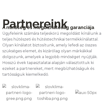
Partnereink
A minőség és megbízhatóság garanciája
Ügyfeleink számára teljeskörű megoldást kínálunk a
teljes hűtészeti és hűtéstechnikai termékkínálattal.
Olyan kínálatot biztosítunk, amely lefedi az összes
szükséges elemet, és kizárólag olyan márkákkal
dolgozunk, amelyek a legjobb minőséget nyújtják.
Hosszú évek tapasztalatai alapján választottuk ki
ezeket a partnereket, mert megbízhatóságuk és
tartósságuk kiemelkedő.