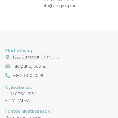
info@dtngroup.hu
Elérhetőség
1222 Budapest, Gyár u. 15.
info@dtngroup.hu
+36 20 310 7099
Nyitvatartás
H–P: 07:30–15:30
SZ–V: ZÁRVA
Fontos hivatkozások
Partner regisztráció