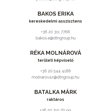
BAKOS ERIKA
kereskedelmi asszisztens
+36 20 311 7766
bakos.e@dtngroup.hu
RÉKA MOLNÁROVÁ
területi képviselő
+36 20 544 4188
molnarova.r@dtngroup.hu
BATALKA MÁRK
raktáros
+36 20 310 70 99