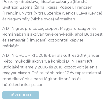
Pozsony (Bratislava), Besztercebánya (Banská
Bystrica), Zsolna (Žilina), Kassa (Košice), Trencsén
(Trenčín), Nyitra (Nitra), Szenice (Senica), Léva (Levice)
és Nagymihály (Michalovce) városaiban.
A DTN group, s.r.o. cégcsoport Magyarországon és
Romániában is aktívan tevékenykedik, ahol Budapest
és Temesvár (Timișoara) központtal képviseli
márkáját.
A DTN GROUP Kft. 2018-ban alakult, és 2019. január
1-jétől működik aktívan, a korábbi DTN Team Kft.
utódjaként, amely 2008 és 2018 között volt jelen a
magyar piacon. Ezáltal több mint 17 év tapasztalattal
rendelkezünk a hazai légkondicionálási és
hűtéstechnikai piacon.
BŐVEBBEN