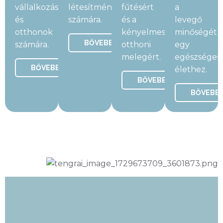
vállalkozások
létesítmények
fűtésért
a
és
számára.
és a
levegő
otthonok
kényelmes
minőségét
BŐVEBBEN
számára.
otthoni
egy
melegért.
egészséges
BŐVEBBEN
élethez.
BŐVEBBEN
BŐVEBB